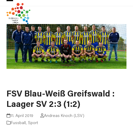
Skip
Open
Close
to
mobile
mobile
content
menu
menu
FSV Blau-Weiß Greifswald :
Laager SV 2:3 (1:2)
11. April 2019
Andreas Knoch (LSV)
Fussball
,
Sport