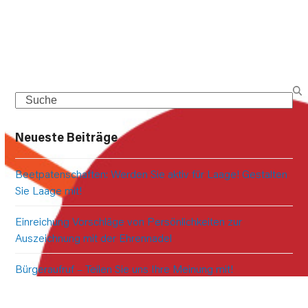
Search
Neueste Beiträge
Beetpatenschaften: Werden Sie aktiv für Laage! Gestalten
Sie Laage mit!
Einreichung Vorschläge von Persönlichkeiten zur
Auszeichnung mit der Ehrennadel
Bürgeraufruf – Teilen Sie uns Ihre Meinung mit!
Vorinformation des Straßenbauamtes Stralsund – L 13 DE