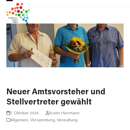
Skip
Open
Close
to
mobile
mobile
content
menu
menu
Neuer Amtsvorsteher und
Stellvertreter gewählt
7. Oktober 2024
Kristin Herrmann
Allgemein
,
Versammlung
,
Verwaltung