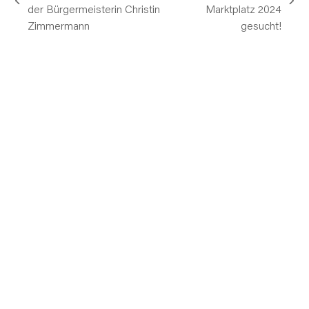
vorheriger
Nächster
der Bürgermeisterin Christin
Marktplatz 2024
Beitrag:
Beitrag:
Zimmermann
gesucht!