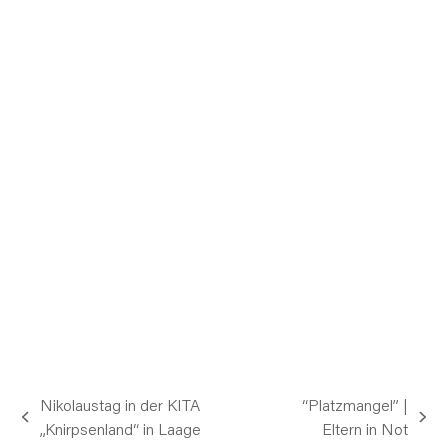
Nikolaustag in der KITA
“Platzmangel” |
vorheriger
Nächster
„Knirpsenland“ in Laage
Eltern in Not