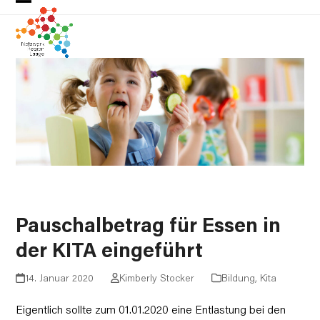
Skip
Open
Close
to
mobile
mobile
content
menu
menu
Pauschalbetrag für Essen in
der KITA eingeführt
14. Januar 2020
Kimberly Stocker
Bildung
,
Kita
Eigentlich sollte zum 01.01.2020 eine Entlastung bei den