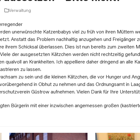
Verwaltung
serregender
erden unerwünschte Katzenbabys viel zu früh von ihren Mütter
tzt. Anstatt das Problem nachhaltig anzugehen und Freigänger zu
ere ihrem Schicksal überlassen. Dies ist nun bereits zum zweiten M
iele der ausgesetzten Kätzchen werden nicht rechtzeitig gefund
qualvoll an Krankheiten. Ich appelliere daher dringend an alle Ka
kastrieren zu lassen.
achsam zu sein und die kleinen Kätzchen, die vor Hunger und Ang
 vorübergehend in Obhut zu nehmen und das Ordnungsamt in Laage
rschutzverein Güstrow aufnehmen. Vielen Dank für Ihre Unterstüt
orgten Bürgerin mit einer inzwischen angemessen großen (kastriert