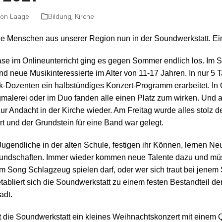
ion Laage
Bildung
,
Kirche
ge Menschen aus unserer Region nun in der Soundwerkstatt. Ein
se im Onlineunterricht ging es gegen Sommer endlich los. Im
und neue Musikinteressierte
im Alter von 11-17 Jahren.
In nur
5 
ik-Dozenten ein halbstündiges Konzert-Programm erarbeitet. In
gmalerei oder im Duo fanden alle einen Platz zum wirken. Und
 Andacht in der Kirche wieder. Am Freitag wurde alles stolz d
t und der Grundstein für eine Band war gelegt.
gendliche in der alten Schule, festigen ihr Können, lernen
N
e
undschaften. Immer wieder kommen neue Talente dazu und m
m Song Schlagzeug spielen darf, oder wer sich traut bei jenem
abliert sich die Soundwerkstatt zu einem festen Bestandteil der
adt.
t die Soundwerkstatt ein kleines Weihnachtskonzert mit einem Q