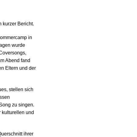
 kurzer Bericht.
 Sommercamp in
Tagen wurde
 Coversongs,
 am Abend fand
en Eltern und der
ues,
stellen sich
üssen
 Song zu singen.
 kulturellen und
uerschnitt ihrer