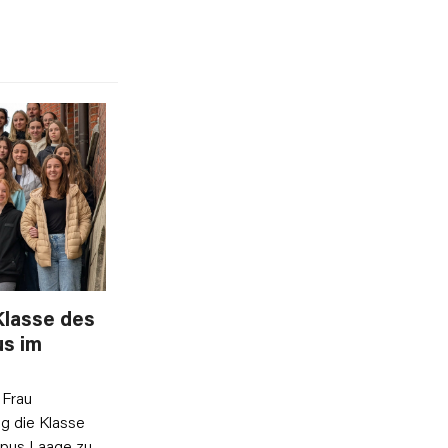
Klasse des
s im
 Frau
g die Klasse
pus Laage zu