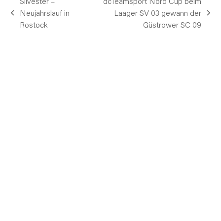
Silvester –
dcTeamsport Nord Cup beim
Neujahrslauf in
Laager SV 03 gewann der
vorheriger
Nächster
Rostock
Güstrower SC 09
Beitrag:
Beitrag: