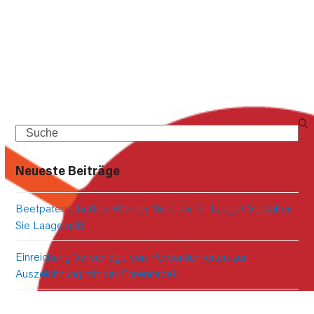
Search
Neueste Beiträge
Beetpatenschaften: Werden Sie aktiv für Laage! Gestalten
Sie Laage mit!
Einreichung Vorschläge von Persönlichkeiten zur
Auszeichnung mit der Ehrennadel
Bürgeraufruf – Teilen Sie uns Ihre Meinung mit!