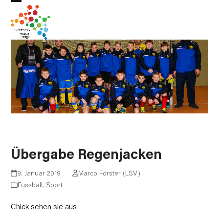
Skip
Open
Close
to
mobile
mobile
content
menu
menu
Übergabe Regenjacken
9. Januar 2019
Marco Förster (LSV)
Fussball
,
Sport
Chick sehen sie aus