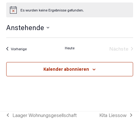
Es wurden keine Ergebnisse gefunden.
Hinweis
Anstehende
Datum
wählen.
Heute
Nächste
Veranstaltungen
Vorherige
Veransta
Kalender abonnieren
Laager Wohnungsgesellschaft
Kita Liessow
vorheriger
Nächster
Beitrag:
Beitrag: