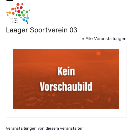
Skip
Open
Close
to
mobile
mobile
content
menu
menu
Laager Sportverein 03
« Alle Veranstaltungen
Veranstaltungen von diesem veranstalter