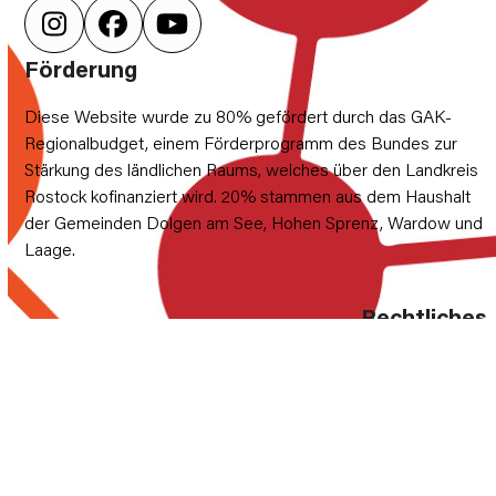
Instagram
Facebook
YouTube
Förderung
Diese Website wurde zu 80% gefördert durch das GAK-
Regionalbudget, einem Förderprogramm des Bundes zur
Stärkung des ländlichen Raums, welches über den Landkreis
Rostock kofinanziert wird. 20% stammen aus dem Haushalt
der Gemeinden Dolgen am See, Hohen Sprenz, Wardow und
Laage.
Rechtliches
Datenschutz-Einstellungen
Datenschutzerklärung
Impressum