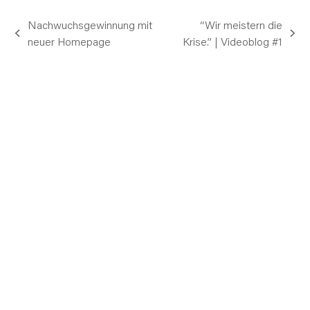
Nachwuchsgewinnung mit
“Wir meistern die
vorheriger
Nächster
neuer Homepage
Krise.” | Videoblog #1
Beitrag:
Beitrag: