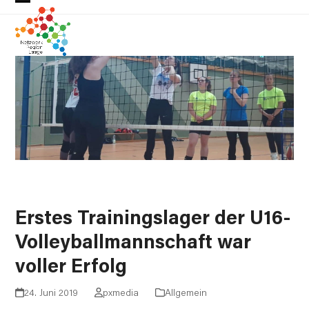
Skip
Open
Close
to
mobile
mobile
content
menu
menu
Erstes Trainingslager der U16-
Volleyballmannschaft war
voller Erfolg
24. Juni 2019
pxmedia
Allgemein