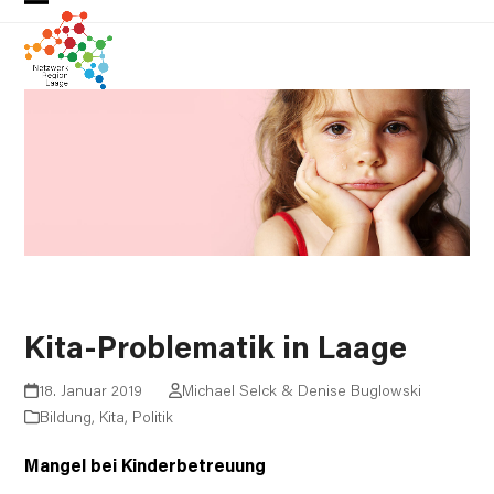
Skip
Open
Close
to
mobile
mobile
content
menu
menu
Kita-Problematik in Laage
18. Januar 2019
Michael Selck & Denise Buglowski
Bildung
,
Kita
,
Politik
Mangel bei Kinderbetreuung