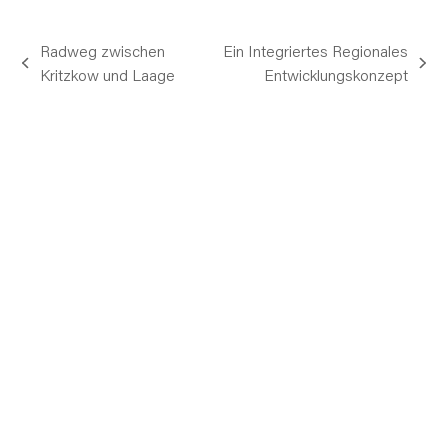
Radweg zwischen
Ein Integriertes Regionales
vorheriger
Nächster
Kritzkow und Laage
Entwicklungskonzept
Beitrag:
Beitrag: