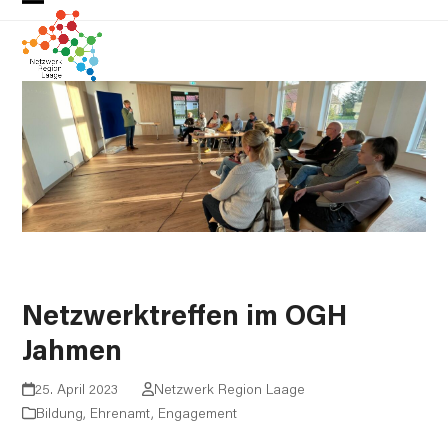
Skip
Open
Close
to
mobile
mobile
content
menu
menu
Netzwerktreffen im OGH
Jahmen
25. April 2023
Netzwerk Region Laage
Bildung
,
Ehrenamt
,
Engagement