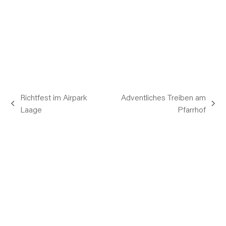
Richtfest im Airpark
Adventliches Treiben am
vorheriger
Nächster
Laage
Pfarrhof
Beitrag:
Beitrag: