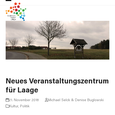
Skip
Open
Close
to
mobile
mobile
content
menu
menu
Neues Veranstaltungszentrum
für Laage
21. November 2018
Michael Selck & Denise Buglowski
Kultur
,
Politik