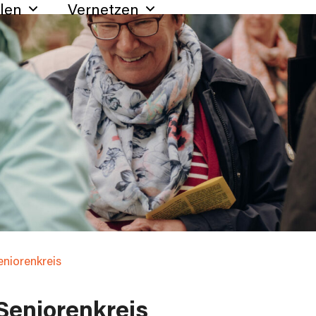
hlen
Vernetzen
eniorenkreis
Seniorenkreis