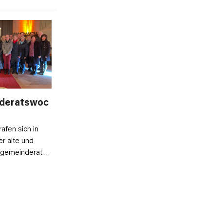
nderatswoc
rafen sich in
r alte und
engemeinderat…