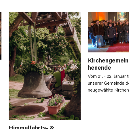
Kirchengemei
henende
Vom 21. - 22. Januar t
n
unserer Gemeinde de
neugewählte Kirch
Himmelfahrts- &