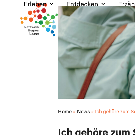
Erleben
Entdecken
Erzä
Skip
to
content
Home
»
News
»
Ich gehöre zum S
Ich gehöre zum 