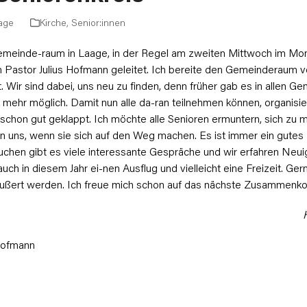
age
Kirche
,
Senior:innen
Gemeinde-raum in Laage, in der Regel am zweiten Mittwoch im Mon
on Pastor Julius Hofmann geleitet. Ich bereite den Gemeinderaum 
. Wir sind dabei, uns neu zu finden, denn früher gab es in allen 
 mehr möglich. Damit nun alle da-ran teilnehmen können, organisie
 schon gut geklappt. Ich möchte alle Senioren ermuntern, sich zu 
n uns, wenn sie sich auf den Weg machen. Es ist immer ein gutes 
uchen gibt es viele interessante Gespräche und wir erfahren Neui
ch in diesem Jahr ei-nen Ausflug und vielleicht eine Freizeit. Ger
ßert werden. Ich freue mich schon auf das nächste Zusammen
 Hofmann