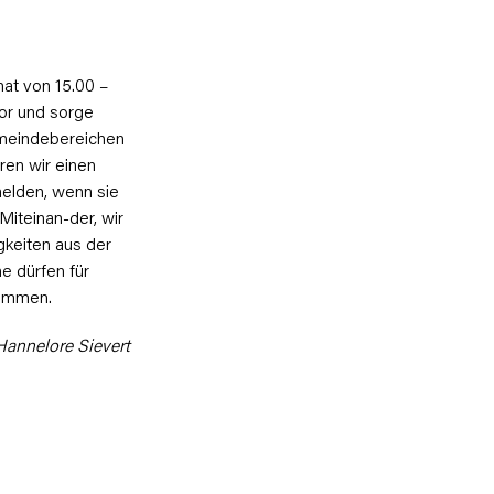
at von 15.00 –
vor und sorge
Gemeindebereichen
ren wir einen
melden, wenn sie
Miteinan-der, wir
gkeiten aus der
ne dürfen für
kommen.
Hannelore Sievert