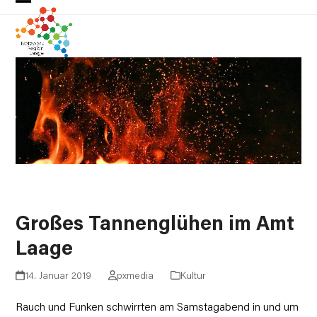
Skip
Open
Close
to
mobile
mobile
content
menu
menu
Großes Tannenglühen im Amt
Laage
14. Januar 2019
pxmedia
Kultur
Rauch und Funken schwirrten am Samstagabend in und um