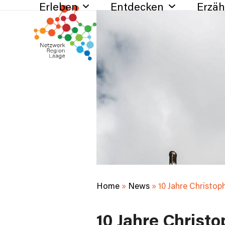
Erleben
Entdecken
Erzä
Skip
to
content
Home
»
News
»
10 Jahre Christo
10 Jahre Christ