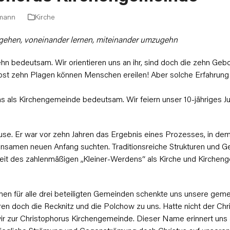
hmann
Kirche
ugehen, voneinander lernen, miteinander umzugehn
Zehn bedeutsam. Wir orientieren uns an ihr, sind doch die zehn Geb
st zehn Plagen können Menschen ereilen! Aber solche Erfahrung 
ns als Kirchengemeinde bedeutsam. Wir feiern unser 10-jähriges Jub
se. Er war vor zehn Jahren das Ergebnis eines Prozesses, in dem
samen neuen Anfang suchten. Traditionsreiche Strukturen und 
 Zeit des zahlenmäßigen „Kleiner-Werdens“ als Kirche und Kirche
n für alle drei beteiligten Gemeinden schenkte uns unsere gem
ren doch die Recknitz und die Polchow zu uns. Hatte nicht der Ch
r zur Christophorus Kirchengemeinde. Dieser Name erinnert uns