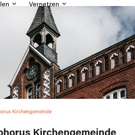
hlen
Vernetzen
phorus Kirchengemeinde
ophorus Kirchengemeinde