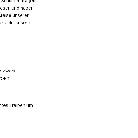
 Schultern tragen
wiesen und haben
Kreise unserer
azu ein, unsere
etzwerk
t ein
untes Treiben um