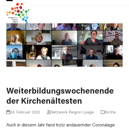
Skip
Open
Close
to
mobile
mobile
content
menu
menu
Weiterbildungswochenende
der Kirchenältesten
24. Februar 2022
Netzwerk Region Laage
Kirche
Auch in diesem Jahr fand trotz andauernder Coronalage