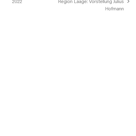
vorheriger
2022
Region Laage: Vorstellung Julius
Nächster
Beitrag:
Hofmann
Beitrag: